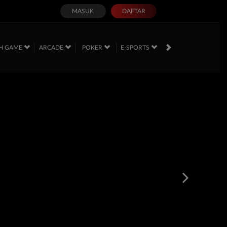
MASUK
DAFTAR
H GAME
ARCADE
POKER
E-SPORTS
SABUNG AYAM