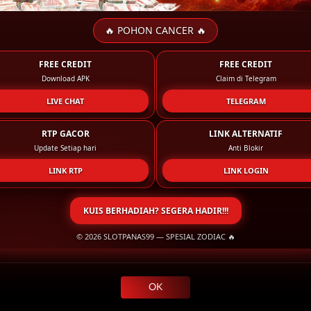
🔥 POHON CANCER 🔥
FREE CREDIT
FREE CREDIT
Download APK
Claim di Telegram
LIVE CHAT
TELEGRAM
RTP GACOR
LINK ALTERNATIF
Update Setiap hari
Anti Blokir
LINK RTP
LINK LOGIN
KUIS BERHADIAH? SEGERA HADIR!!!
mi Terdepan di Tahun 2026
© 2026 SLOTPANAS99 — SPESIAL ZODIAC 🔥
m Hiburan Digital Resmi Te
OK
ah perkembangan teknologi yang pesat, SLOTPANAS99 hadir sebagai solusi hiburan d
tainment berkualitas tinggi dengan jaminan keamanan dan legalitas penuh.