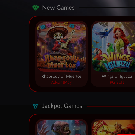
New Games
Rhapsody of Muertos
Wings of Iguazu
AdvantPlay
PG Soft
Jackpot Games