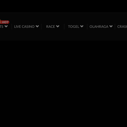
TS
LIVE CASINO
RACE
TOGEL
OLAHRAGA
CRAS