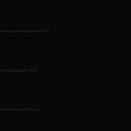
er support yang responsif 24/7.
 tanpa gangguan teknis.
otokol keamanan berlapis.