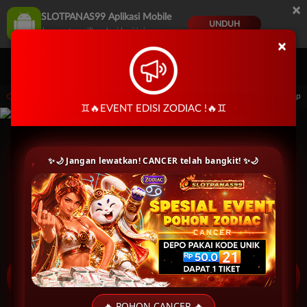
×
SLOTPANAS99 Aplikasi Mobile
UNDUH
Jangan tampilkan lagi hari ini
×
Masuk
Daftar
6 dari 15.00.00 sampai 30-Sep-2026 15.00.00. Selama waktu ini, PP Virtual Sports 
♊️🔥EVENT EDISI ZODIAC !🔥♊️
✨🌙 Jangan lewatkan! CANCER telah bangkit! ✨🌙
JACKPOT
PLAY
IDR
12,664,679,106
🔥 POHON CANCER 🔥